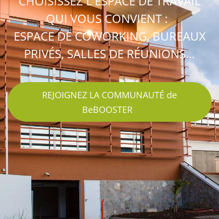
CHOISISSEZ L'ESPACE DE TRAVAIL
QUI VOUS CONVIENT :
ESPACE DE COWORKING, BUREAUX
PRIVÉS, SALLES DE RÉUNIONS…
REJOIGNEZ LA COMMUNAUTÉ de
BeBOOSTER