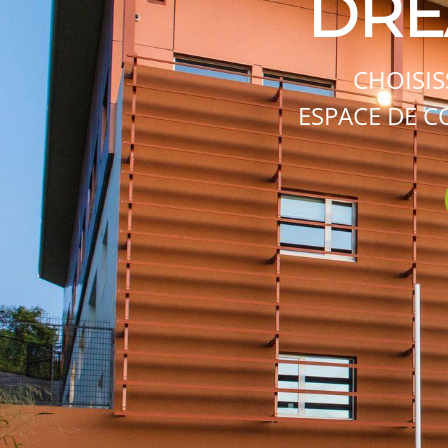
DRE
CHOISIS
ESPACE DE C
Appel
Contactez-nous
+596