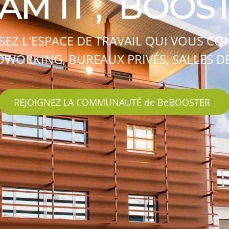
AM IT
,
BOOST 
SEZ L'ESPACE DE TRAVAIL QUI VOUS CON
OWORKING, BUREAUX PRIVÉS, SALLES 
REJOIGNEZ LA COMMUNAUTÉ de BeBOOSTER
ez-nous
Envoyez-nous un message
 596 801 800
contact@bebooster.