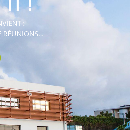
IT !
VIENT :
DE RÉUNIONS…
Nous suivre
fr